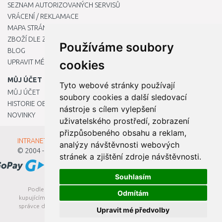
SEZNAM AUTORIZOVANÝCH SERVISŮ
VRÁCENÍ / REKLAMACE
MAPA STRÁNKY
ZBOŽÍ DLE ZNAČEK
Používáme soubory
BLOG
UPRAVIT MÉ PŘEDVOLBY COOKIES
cookies
MŮJ ÚČET
Tyto webové stránky používají
MŮJ ÚČET
soubory cookies a další sledovací
HISTORIE OBJEDNÁVEK
nástroje s cílem vylepšení
NOVINKY
uživatelského prostředí, zobrazení
přizpůsobeného obsahu a reklam,
INTRANET - Přihlášení pro zaměstnance
analýzy návštěvnosti webových
© 2004 - 2026
Kamody s.r.o.
stránek a zjištění zdroje návštěvnosti.
Souhlasím
Podle zákona o evidenci tržeb je prodávající povinen vystavit
Odmítám
kupujícímu účtenku. Zároveň je povinen zaevidovat přijatou tržbu u
správce daně online; v případě technického výpadku pak nejpozději
Upravit mé předvolby
do 48 hodin.