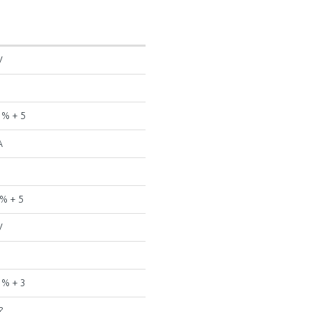
V
 % + 5
A
8% + 5
V
 % + 3
?