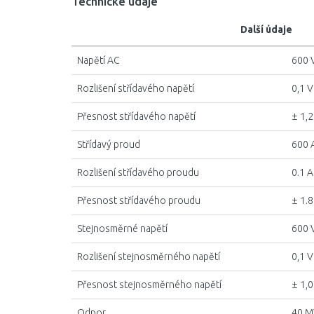
Technické údaje
Další údaje
Napětí AC
600 
Rozlišení střídavého napětí
0,1 V
Přesnost střídavého napětí
± 1,2
Střídavý proud
600 
Rozlišení střídavého proudu
0.1 A
Přesnost střídavého proudu
± 1.
Stejnosměrné napětí
600 
Rozlišení stejnosměrného napětí
0,1 V
Přesnost stejnosměrného napětí
± 1,0
Odpor
40 M