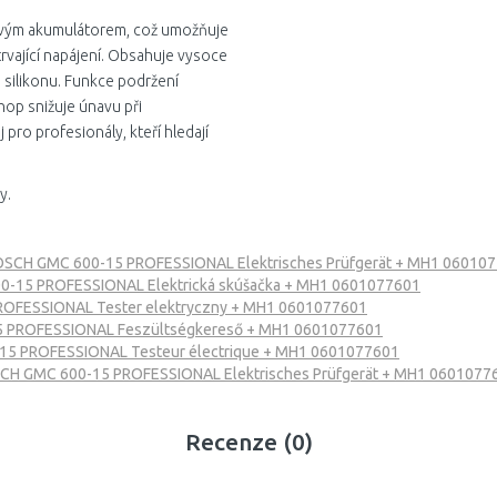
tovým akumulátorem, což umožňuje
rvající napájení. Obsahuje vysoce
 silikonu. Funkce podržení
p snižuje únavu při
pro profesionály, kteří hledají
y.
SCH GMC 600-15 PROFESSIONAL Elektrisches Prüfgerät + MH1 06010
-15 PROFESSIONAL Elektrická skúšačka + MH1 0601077601
OFESSIONAL Tester elektryczny + MH1 0601077601
 PROFESSIONAL Feszültségkereső + MH1 0601077601
5 PROFESSIONAL Testeur électrique + MH1 0601077601
CH GMC 600-15 PROFESSIONAL Elektrisches Prüfgerät + MH1 0601077
Recenze (0)