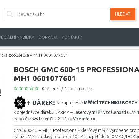
HLEDAT
PECIÁLNÍ NABÍDKA
DOPRAVA
KONTAKTY
ická zkoušečka + MH1 0601077601
BOSCH GMC 600-15 PROFESSIONAL 
MH1 0601077601
0 recenzí
/
Napsat recenzi
+ DÁREK:
Nakupte ještě
MĚŘICÍ TECHNIKU BOSCH
k objednávce dárek ZDARMA –
Laserový měřič vzdálenosti GLM 
nebo
Čárový laser GLL 2-10
»» Více info ««
GMC 600-15 + MH 1 Professional - Klešťový měřič Vyrobeno pro nár
nárazu Měří střídavý proud do 600 A a napětí do 600 V AC/DC Kom