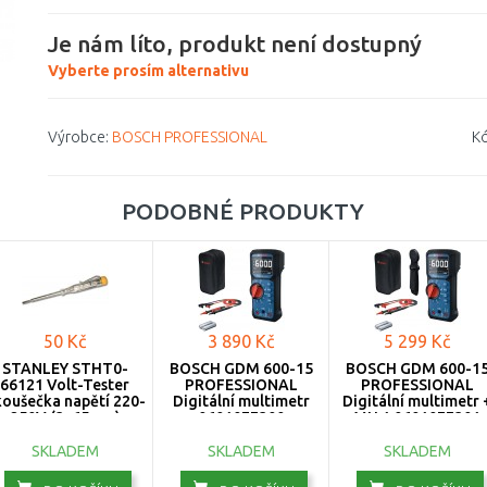
Je nám líto, produkt není dostupný
Vyberte prosím alternativu
Výrobce:
BOSCH PROFESSIONAL
Kó
PODOBNÉ PRODUKTY
50 Kč
3 890 Kč
5 299 Kč
STANLEY STHT0-
BOSCH GDM 600-15
BOSCH GDM 600-1
66121 Volt-Tester
PROFESSIONAL
PROFESSIONAL
oušečka napětí 220-
Digitální multimetr
Digitální multimetr 
250V (3x65mm)
0601077300
MH 1 0601077301
SKLADEM
SKLADEM
SKLADEM