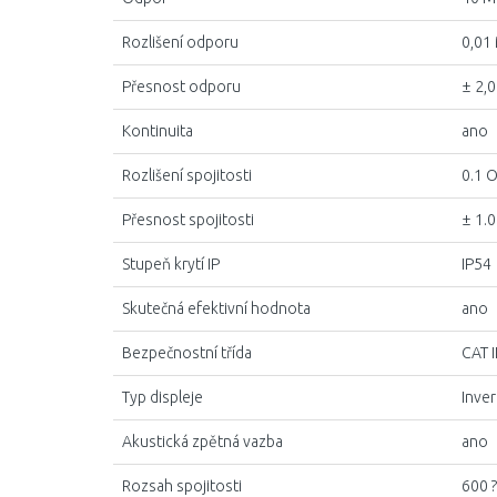
Rozlišení odporu
0,01
Přesnost odporu
± 2,0
Kontinuita
ano
Rozlišení spojitosti
0.1 
Přesnost spojitosti
± 1.0
Stupeň krytí IP
IP54
Skutečná efektivní hodnota
ano
Bezpečnostní třída
CAT I
Typ displeje
Inve
Akustická zpětná vazba
ano
Rozsah spojitosti
600 ?