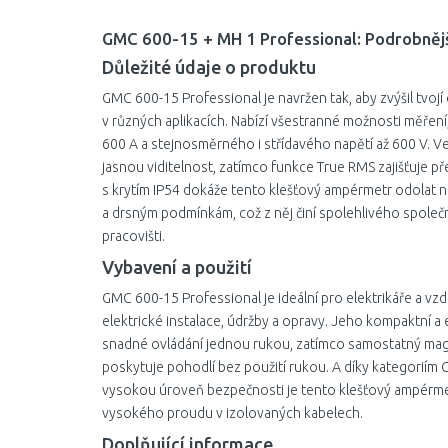
GMC 600-15 + MH 1 Professional: Podrobněj
Důležité údaje o produktu
GMC 600-15 Professional je navržen tak, aby zvýšil tvojí
v různých aplikacích. Nabízí všestranné možnosti měření
600 A a stejnosměrného i střídavého napětí až 600 V. Ve
jasnou viditelnost, zatímco funkce True RMS zajišťuje p
s krytím IP54 dokáže tento klešťový ampérmetr odolat
a drsným podmínkám, což z něj činí spolehlivého spole
pracovišti.
Vybavení a použití
GMC 600-15 Professional je ideální pro elektrikáře a vzd
elektrické instalace, údržby a opravy. Jeho kompaktní
snadné ovládání jednou rukou, zatímco samostatný magn
poskytuje pohodlí bez použití rukou. A díky kategoriím C
vysokou úroveň bezpečnosti je tento klešťový ampérme
vysokého proudu v izolovaných kabelech.
Doplňující informace