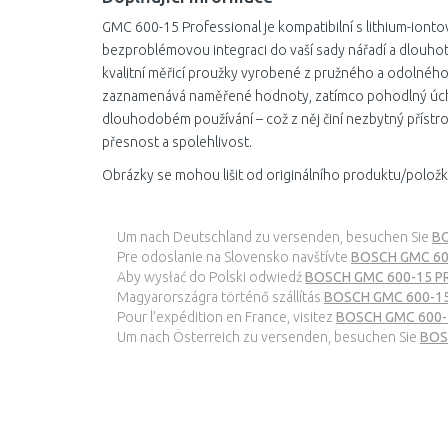
GMC 600-15 Professional je kompatibilní s lithium-ion
bezproblémovou integraci do vaší sady nářadí a dlouhot
kvalitní měřicí proužky vyrobené z pružného a odolného
zaznamenává naměřené hodnoty, zatímco pohodlný úcho
dlouhodobém používání – což z něj činí nezbytný přístroj 
přesnost a spolehlivost.
Obrázky se mohou lišit od originálního produktu/položk
Um nach Deutschland zu versenden, besuchen Sie
BO
Pre odoslanie na Slovensko navštívte
BOSCH GMC 600
Aby wysłać do Polski odwiedź
BOSCH GMC 600-15 PR
Magyarországra történő szállítás
BOSCH GMC 600-15
Pour l’expédition en France, visitez
BOSCH GMC 600-1
Um nach Österreich zu versenden, besuchen Sie
BOS