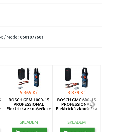
d / Model:
0601077601
5 369 Kč
3 839 Kč
4 558 K
5
BOSCH GFM 1000-15
BOSCH GMC 600-15
BOSCH GFM 1
PROFESSIONAL
PROFESSIONAL
PROFESSIO
+
Elektrická zkoušečka +
Elektrická zkoušečka
Elektrická zk
MH1 0601077401
0601077600
06010774
SKLADEM
SKLADEM
SKLADE