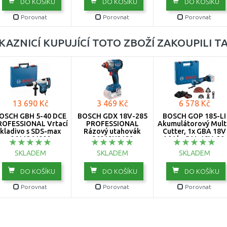
DO KOŠÍKU
DO KOŠÍKU
DO KOŠÍKU
Porovnat
Porovnat
Porovnat
KAZNICÍ KUPUJÍCÍ TOTO ZBOŽÍ ZAKOUPILI T
13 690 Kč
3 469 Kč
6 578 Kč
OSCH GBH 5-40 DCE
BOSCH GDX 18V-285
BOSCH GOP 185-LI
ROFESSIONAL Vrtací
PROFESSIONAL
Akumulátorový Mult
kladivo s SDS-max
Rázový utahovák
Cutter, 1x GBA 18V
0611264000
06019N2120
4.0Ah, GAL 18V-20,
kufr 06018G2021
SKLADEM
SKLADEM
SKLADEM
DO KOŠÍKU
DO KOŠÍKU
DO KOŠÍKU
Porovnat
Porovnat
Porovnat