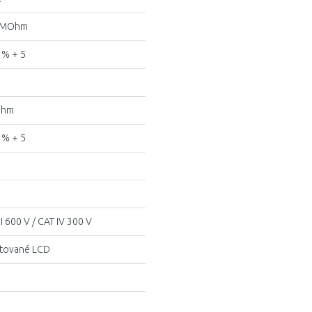
 MOhm
 % + 5
Ohm
 % + 5
II 600 V / CAT IV 300 V
rtované LCD