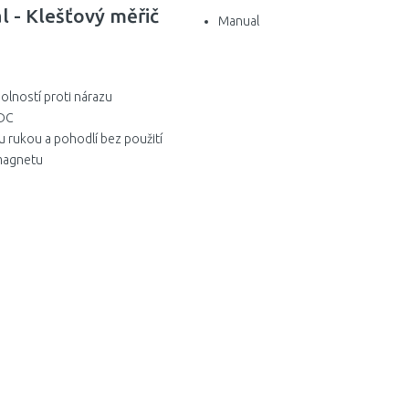
 - Klešťový měřič
Manual
olností proti nárazu
/DC
 rukou a pohodlí bez použití
 magnetu