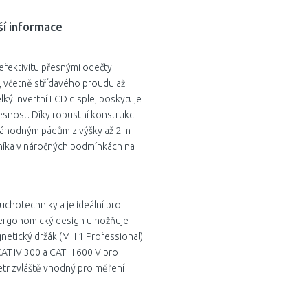
ší informace
 efektivitu přesnými odečty
, včetně střídavého proudu až
lký invertní LCD displej poskytuje
řesnost. Díky robustní konstrukci
 náhodným pádům z výšky až 2 m
čníka v náročných podmínkách na
uchotechniky a je ideální pro
 a ergonomický design umožňuje
etický držák (MH 1 Professional)
AT IV 300 a CAT III 600 V pro
tr zvláště vhodný pro měření