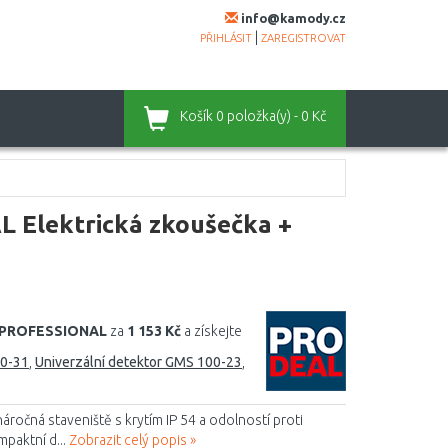
info@kamody.cz
|
PŘIHLÁSIT
ZAREGISTROVAT
Košík
0 položka(y) - 0 Kč
Elektrická zkoušečka +
 PROFESSIONAL
za
1 153 Kč
a získejte
40-31
,
Univerzální detektor GMS 100-23
,
očná staveniště s krytím IP 54 a odolností proti
paktní d...
Zobrazit celý popis »