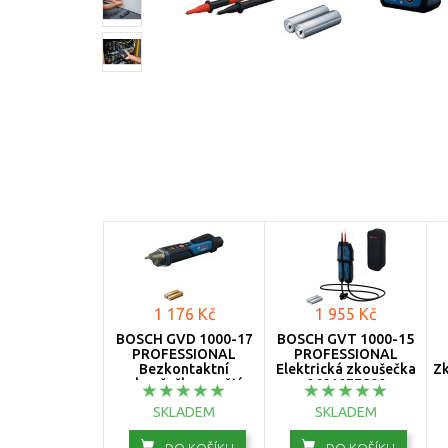
1 176 Kč
1 955 Kč
BOSCH GVD 1000-17
BOSCH GVT 1000-15
PROFESSIONAL
PROFESSIONAL
Bezkontaktní
Elektrická zkoušečka
Zk
zkoušečka napětí
0601077800
0601077000
SKLADEM
SKLADEM
DO KOŠÍKU
DO KOŠÍKU