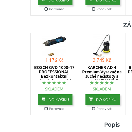
Porovnat
Porovnat
ZÁ
1 176 Kč
2 749 Kč
BOSCH GVD 1000-17
KÄRCHER AD 4
B
PROFESSIONAL
Premium Vysavač na
P
Bezkontaktní
suché nečistoty a
zkoušečka napětí
popel (17l/600W)
0601077000
1.629-731.0
SKLADEM
SKLADEM
DO KOŠÍKU
DO KOŠÍKU
Porovnat
Porovnat
Popis