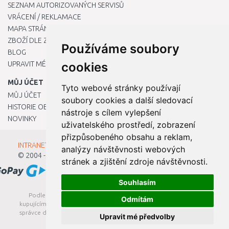
SEZNAM AUTORIZOVANÝCH SERVISŮ
VRÁCENÍ / REKLAMACE
MAPA STRÁNKY
ZBOŽÍ DLE ZNAČEK
Používáme soubory
BLOG
UPRAVIT MÉ PŘEDVOLBY COOKIES
cookies
MŮJ ÚČET
Tyto webové stránky používají
MŮJ ÚČET
soubory cookies a další sledovací
HISTORIE OBJEDNÁVEK
nástroje s cílem vylepšení
NOVINKY
uživatelského prostředí, zobrazení
přizpůsobeného obsahu a reklam,
INTRANET - Přihlášení pro zaměstnance
analýzy návštěvnosti webových
© 2004 - 2026
Kamody s.r.o.
stránek a zjištění zdroje návštěvnosti.
Souhlasím
Podle zákona o evidenci tržeb je prodávající povinen vystavit
Odmítám
kupujícímu účtenku. Zároveň je povinen zaevidovat přijatou tržbu u
správce daně online; v případě technického výpadku pak nejpozději
Upravit mé předvolby
do 48 hodin.