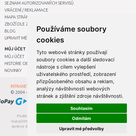
SEZNAM AUTORIZOVANÝCH SERVISŮ
VRÁCENÍ / REKLAMACE
MAPA STRÁNKY
ZBOŽÍ DLE ZNAČEK
Používáme soubory
BLOG
UPRAVIT MÉ PŘEDVOLBY COOKIES
cookies
MŮJ ÚČET
Tyto webové stránky používají
MŮJ ÚČET
soubory cookies a další sledovací
HISTORIE OBJEDNÁVEK
nástroje s cílem vylepšení
NOVINKY
uživatelského prostředí, zobrazení
přizpůsobeného obsahu a reklam,
INTRANET - Přihlášení pro zaměstnance
analýzy návštěvnosti webových
© 2004 - 2026
Kamody s.r.o.
stránek a zjištění zdroje návštěvnosti.
Souhlasím
Podle zákona o evidenci tržeb je prodávající povinen vystavit
Odmítám
kupujícímu účtenku. Zároveň je povinen zaevidovat přijatou tržbu u
správce daně online; v případě technického výpadku pak nejpozději
Upravit mé předvolby
do 48 hodin.