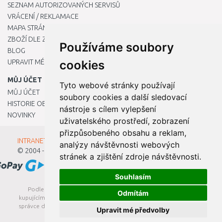
SEZNAM AUTORIZOVANÝCH SERVISŮ
VRÁCENÍ / REKLAMACE
MAPA STRÁNKY
ZBOŽÍ DLE ZNAČEK
Používáme soubory
BLOG
UPRAVIT MÉ PŘEDVOLBY COOKIES
cookies
MŮJ ÚČET
Tyto webové stránky používají
MŮJ ÚČET
soubory cookies a další sledovací
HISTORIE OBJEDNÁVEK
nástroje s cílem vylepšení
NOVINKY
uživatelského prostředí, zobrazení
přizpůsobeného obsahu a reklam,
INTRANET - Přihlášení pro zaměstnance
analýzy návštěvnosti webových
© 2004 - 2026
Kamody s.r.o.
stránek a zjištění zdroje návštěvnosti.
Souhlasím
Podle zákona o evidenci tržeb je prodávající povinen vystavit
Odmítám
kupujícímu účtenku. Zároveň je povinen zaevidovat přijatou tržbu u
správce daně online; v případě technického výpadku pak nejpozději
Upravit mé předvolby
do 48 hodin.