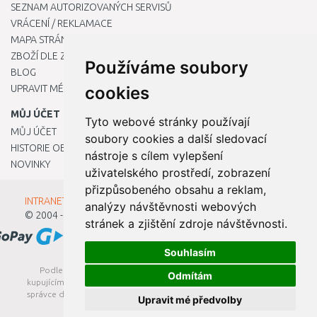
SEZNAM AUTORIZOVANÝCH SERVISŮ
VRÁCENÍ / REKLAMACE
MAPA STRÁNKY
ZBOŽÍ DLE ZNAČEK
Používáme soubory
BLOG
UPRAVIT MÉ PŘEDVOLBY COOKIES
cookies
MŮJ ÚČET
Tyto webové stránky používají
MŮJ ÚČET
soubory cookies a další sledovací
HISTORIE OBJEDNÁVEK
nástroje s cílem vylepšení
NOVINKY
uživatelského prostředí, zobrazení
přizpůsobeného obsahu a reklam,
INTRANET - Přihlášení pro zaměstnance
analýzy návštěvnosti webových
© 2004 - 2026
Kamody s.r.o.
stránek a zjištění zdroje návštěvnosti.
Souhlasím
Podle zákona o evidenci tržeb je prodávající povinen vystavit
Odmítám
kupujícímu účtenku. Zároveň je povinen zaevidovat přijatou tržbu u
správce daně online; v případě technického výpadku pak nejpozději
Upravit mé předvolby
do 48 hodin.