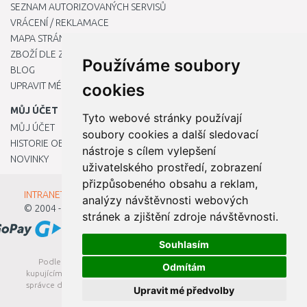
SEZNAM AUTORIZOVANÝCH SERVISŮ
VRÁCENÍ / REKLAMACE
MAPA STRÁNKY
ZBOŽÍ DLE ZNAČEK
Používáme soubory
BLOG
UPRAVIT MÉ PŘEDVOLBY COOKIES
cookies
MŮJ ÚČET
Tyto webové stránky používají
MŮJ ÚČET
soubory cookies a další sledovací
HISTORIE OBJEDNÁVEK
nástroje s cílem vylepšení
NOVINKY
uživatelského prostředí, zobrazení
přizpůsobeného obsahu a reklam,
INTRANET - Přihlášení pro zaměstnance
analýzy návštěvnosti webových
© 2004 - 2026
Kamody s.r.o.
stránek a zjištění zdroje návštěvnosti.
Souhlasím
Podle zákona o evidenci tržeb je prodávající povinen vystavit
Odmítám
kupujícímu účtenku. Zároveň je povinen zaevidovat přijatou tržbu u
správce daně online; v případě technického výpadku pak nejpozději
Upravit mé předvolby
do 48 hodin.