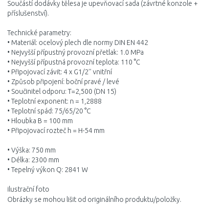
Součástí dodávky tělesa je upevňovací sada (závrtné konzole +
příslušenství).
Technické parametry:
• Materiál: ocelový plech dle normy DIN EN 442
• Nejvyšší přípustný provozní přetlak: 1.0 MPa
• Nejvyšší přípustná provozní teplota: 110 °C
• Připojovací závit: 4 x G1/2'' vnitřní
• Způsob připojení: boční pravé / levé
• Součinitel odporu: T=2,500 (DN 15)
• Teplotní exponent: n = 1,2888
• Teplotní spád: 75/65/20 °C
• Hloubka B = 100 mm
• Připojovací rozteč h = H-54 mm
• Výška: 750 mm
• Délka: 2300 mm
• Tepelný výkon Q: 2841 W
ilustrační foto
Obrázky se mohou lišit od originálního produktu/položky.