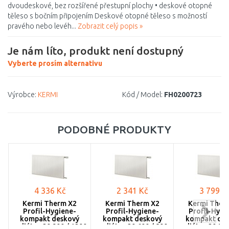
dvoudeskové, bez rozšířené přestupní plochy • deskové otopné
těleso s bočním připojením Deskové otopné těleso s možností
pravého nebo levéh...
Zobrazit celý popis »
Je nám líto, produkt není dostupný
Vyberte prosím alternativu
Výrobce:
KERMI
Kód / Model:
FH0200723
PODOBNÉ PRODUKTY
4 336 Kč
2 341 Kč
3 799 K
Kermi Therm X2
Kermi Therm X2
Kermi Ther
Profil-Hygiene-
Profil-Hygiene-
Profil-Hygi
kompakt deskový
kompakt deskový
kompakt des
radiátor 20 900 / 1200
radiátor 20 600 / 800
radiátor 20 900