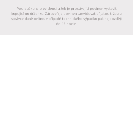
Podle zákona o evidenci tržeb je prodávající povinen vystavit
kupujícímu účtenku. Zároveň je povinen zaevidovat přijatou tržbu u
správce daně online; v případě technického výpadku pak nejpozději
do 48 hodin.