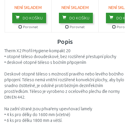
FH0200912
FH0200608
FH02009
NENÍ SKLADEM
NENÍ SKLADEM
NENÍ SKLA
DO KOŠÍKU
DO KOŠÍKU
DO KOŠ
Porovnat
Porovnat
Porovna
Popis
Therm X2 Profil-Hygiene-kompakt 20
• otopné těleso dvoudeskové, bez rozšířené přestupní plochy
• deskové otopné těleso s bočním připojením
Deskové otopné těleso s možností pravého nebo levého bočního
připojení. Těleso nemá vnitřní rozšířené konvekční plochy, aby bylo
snadno čistitelné, je odolné proti běžným dezinfekčním
prostředkům. Těleso je vyrobeno z ocelového plechu dle normy
DIN EN 442.
Na zadní straně jsou přivařeny upevňovací lamely
• 4 ks pro délky do 1600 mm (včetně)
• 6 ks pro délku 1800 mm a větší.