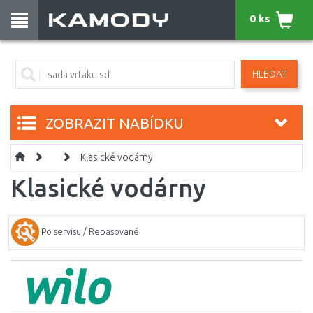
0 ks
HLEDAT
ZOBRAZIT NABÍDKU
Klasické vodárny
Klasické vodárny
Po servisu / Repasované