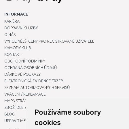
INFORMACE
KARIÉRA
DOPRAVNÍ SLUŽBY
O NÁS
VÝHODNĚJŠÍ CENY PRO REGISTROVANÉ UŽIVATELE
KAMODY KLUB
KONTAKT
OBCHODNÍ PODMÍNKY
OCHRANA OSOBNÍCH ÚDAJŮ
DÁRKOVÉ POUKAZY
ELEKTRONICKÁ EVIDENCE TRŽEB
SEZNAM AUTORIZOVANÝCH SERVISŮ
VRÁCENÍ / REKLAMACE
MAPA STRÁNKY
ZBOŽÍ DLE ZNAČEK
Používáme soubory
BLOG
UPRAVIT MÉ PŘEDVOLBY COOKIES
cookies