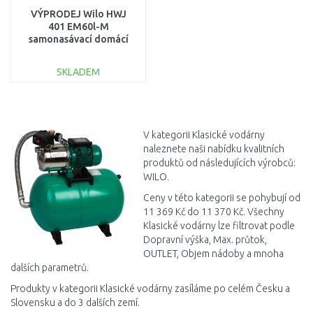
VÝPRODEJ Wilo HWJ
401 EM60l-M
samonasávací domácí
vodárna2865898 PO
SERVISE,BEZ
SKLADEM
ORIG.OBALU
DO KOŠÍKU
Porovnat
V kategorii Klasické vodárny
naleznete naši nabídku kvalitních
produktů od následujících výrobců:
WILO.
Ceny v této kategorii se pohybují od
11 369 Kč do 11 370 Kč. Všechny
Klasické vodárny lze filtrovat podle
Dopravní výška, Max. průtok,
OUTLET, Objem nádoby a mnoha
dalších parametrů.
Produkty v kategorii Klasické vodárny zasíláme po celém Česku a
Slovensku a do 3 dalších zemí.