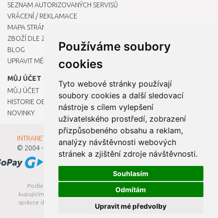
SEZNAM AUTORIZOVANÝCH SERVISŮ
VRÁCENÍ / REKLAMACE
MAPA STRÁNKY
ZBOŽÍ DLE ZNAČEK
Používáme soubory
BLOG
UPRAVIT MÉ PŘEDVOLBY COOKIES
cookies
MŮJ ÚČET
Tyto webové stránky používají
MŮJ ÚČET
soubory cookies a další sledovací
HISTORIE OBJEDNÁVEK
nástroje s cílem vylepšení
NOVINKY
uživatelského prostředí, zobrazení
přizpůsobeného obsahu a reklam,
INTRANET - Přihlášení pro zaměstnance
analýzy návštěvnosti webových
© 2004 - 2026
Kamody s.r.o.
stránek a zjištění zdroje návštěvnosti.
Souhlasím
Podle zákona o evidenci tržeb je prodávající povinen vystavit
Odmítám
kupujícímu účtenku. Zároveň je povinen zaevidovat přijatou tržbu u
správce daně online; v případě technického výpadku pak nejpozději
Upravit mé předvolby
do 48 hodin.