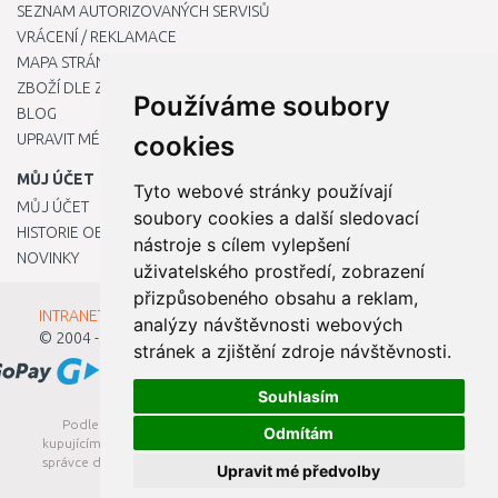
SEZNAM AUTORIZOVANÝCH SERVISŮ
VRÁCENÍ / REKLAMACE
MAPA STRÁNKY
ZBOŽÍ DLE ZNAČEK
Používáme soubory
BLOG
UPRAVIT MÉ PŘEDVOLBY COOKIES
cookies
MŮJ ÚČET
Tyto webové stránky používají
MŮJ ÚČET
soubory cookies a další sledovací
HISTORIE OBJEDNÁVEK
nástroje s cílem vylepšení
NOVINKY
uživatelského prostředí, zobrazení
přizpůsobeného obsahu a reklam,
INTRANET - Přihlášení pro zaměstnance
analýzy návštěvnosti webových
© 2004 - 2026
Kamody s.r.o.
stránek a zjištění zdroje návštěvnosti.
Souhlasím
Podle zákona o evidenci tržeb je prodávající povinen vystavit
Odmítám
kupujícímu účtenku. Zároveň je povinen zaevidovat přijatou tržbu u
správce daně online; v případě technického výpadku pak nejpozději
Upravit mé předvolby
do 48 hodin.