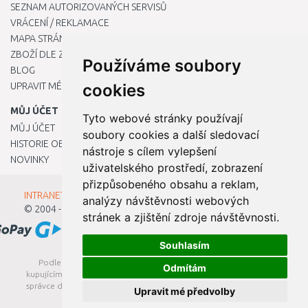
SEZNAM AUTORIZOVANÝCH SERVISŮ
VRÁCENÍ / REKLAMACE
MAPA STRÁNKY
ZBOŽÍ DLE ZNAČEK
Používáme soubory
BLOG
UPRAVIT MÉ PŘEDVOLBY COOKIES
cookies
MŮJ ÚČET
Tyto webové stránky používají
MŮJ ÚČET
soubory cookies a další sledovací
HISTORIE OBJEDNÁVEK
nástroje s cílem vylepšení
NOVINKY
uživatelského prostředí, zobrazení
přizpůsobeného obsahu a reklam,
INTRANET - Přihlášení pro zaměstnance
analýzy návštěvnosti webových
© 2004 - 2026
Kamody s.r.o.
stránek a zjištění zdroje návštěvnosti.
Souhlasím
Podle zákona o evidenci tržeb je prodávající povinen vystavit
Odmítám
kupujícímu účtenku. Zároveň je povinen zaevidovat přijatou tržbu u
správce daně online; v případě technického výpadku pak nejpozději
Upravit mé předvolby
do 48 hodin.