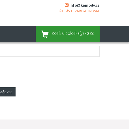
info@kamody.cz
|
PŘIHLÁSIT
ZAREGISTROVAT
Košík
0 položka(y) - 0 Kč
račovat