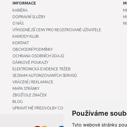
INFORMACE
M
KARIÉRA
M
DOPRAVNÍ SLUŽBY
H
O NÁS
N
VÝHODNĚJŠÍ CENY PRO REGISTROVANÉ UŽIVATELE
KAMODY KLUB
KONTAKT
OBCHODNÍ PODMÍNKY
OCHRANA OSOBNÍCH ÚDAJŮ
DÁRKOVÉ POUKAZY
ELEKTRONICKÁ EVIDENCE TRŽEB
SEZNAM AUTORIZOVANÝCH SERVISŮ
VRÁCENÍ / REKLAMACE
MAPA STRÁNKY
ZBOŽÍ DLE ZNAČEK
BLOG
UPRAVIT MÉ PŘEDVOLBY COOKIES
Používáme soub
Tyto webové stránky použí