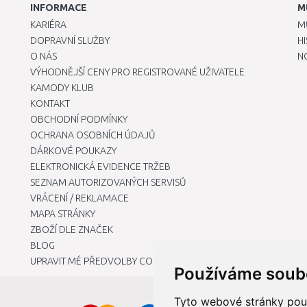
INFORMACE
M
KARIÉRA
M
DOPRAVNÍ SLUŽBY
H
O NÁS
N
VÝHODNĚJŠÍ CENY PRO REGISTROVANÉ UŽIVATELE
KAMODY KLUB
KONTAKT
OBCHODNÍ PODMÍNKY
OCHRANA OSOBNÍCH ÚDAJŮ
DÁRKOVÉ POUKAZY
ELEKTRONICKÁ EVIDENCE TRŽEB
SEZNAM AUTORIZOVANÝCH SERVISŮ
VRÁCENÍ / REKLAMACE
MAPA STRÁNKY
ZBOŽÍ DLE ZNAČEK
BLOG
UPRAVIT MÉ PŘEDVOLBY COOKIES
Používáme soub
Tyto webové stránky použí