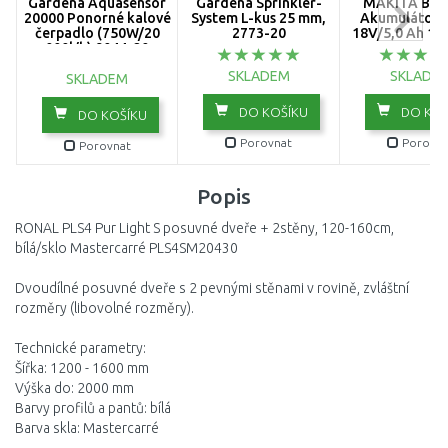
Gardena Aquasensor
Gardena Sprinkler-
MAKITA BL1
20000 Ponorné kalové
System L-kus 25 mm,
Akumulátor L
čerpadlo (750W/20
2773-20
18V/5,0 Ah 19
000l/h) 9044-20
SKLADEM
SKLADE
SKLADEM
DO KOŠÍKU
DO KOŠ
DO KOŠÍKU
Porovnat
Porovna
Porovnat
Popis
RONAL PLS4 Pur Light S posuvné dveře + 2stěny, 120-160cm,
bílá/sklo Mastercarré PLS4SM20430
Dvoudílné posuvné dveře s 2 pevnými stěnami v rovině, zvláštní
rozměry (libovolné rozměry).
Technické parametry:
Šířka: 1200 - 1600 mm
Výška do: 2000 mm
Barvy profilů a pantů: bílá
Barva skla: Mastercarré