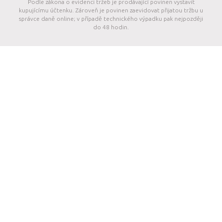
Podle zákona o evidenci tržeb je prodávající povinen vystavit
kupujícímu účtenku. Zároveň je povinen zaevidovat přijatou tržbu u
správce daně online; v případě technického výpadku pak nejpozději
do 48 hodin.