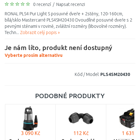
0 recenzí
/
Napsat recenzi
RONAL PLS4 Pur Light S posuvné dveře + 2stěny, 120-160cm,
bílá/sklo Mastercarré PLS4SM20430 Dvoudílné posuvné dveře s 2
pevnými stěnami v rovině, zvláštní rozměry (libovolné rozměry).
Techn...
Zobrazit celý popis »
Je nám líto, produkt není dostupný
Vyberte prosím alternativu
Kód / Model:
PLS4SM20430
PODOBNÉ PRODUKTY
3 090 Kč
112 Kč
1 631 K