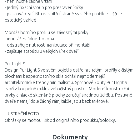
- není nutné žádné vrtání
- jediný fixační šroub pro přestavení šířky
- plastová krycí lišta na vnitřní straně svislého profilu zajišťuje
estetický vzhled
Montáž horního profilu se závěsnými prvky:
- montáž zvládne 1 osoba
- odstraňuje nutnost manipulace při montáži
- zajišťuje stabilitu u velkých šířek dveří
Pur Light S
Design Pur Light S ve svém pojetí s ostře hranatými profily a čistými
plochami bezpečnostního skla odráží nejmodernější
architektonické trendy minimalismu. Sprchové kouty Pur Light S
tvoří v koupelně exkluzivní očistný prostor. Moderní konstrukční
prvky a hladké skleněné plochy zaručují snadnou údržbu. Posuvné
dveře nemají dole žádný rám, takže jsou bezbariérové.
ILUSTRAČNÍ FOTO
Obrázky se mohou lišit od originálního produktu/položky.
Dokumenty