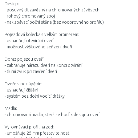
Design:
- posuvný díl závěsný na chromovaných závěsech
- rohový chromovaný spoj
- naklapávací boční stěna (bez vodorovného profilu)
Pojezdová kolečka s velkým průměrem:
- usnadňují otevírání dveří
- možnost výškového seřízení dveří
Doraz pojezdu dveří:
- zabraňuje nárazu dveří na konci otvírání
- tlumí zvuk při zavření dveří
Dveře s odklápěním:
- usnadňují čištění
- systém bez dolní vodící drážky
Madla:
- chromovaná madla, která se hodí k designu dveří
Vyrovnávací profil na zeď:
- umožňuje 25 mm přestavitelnost