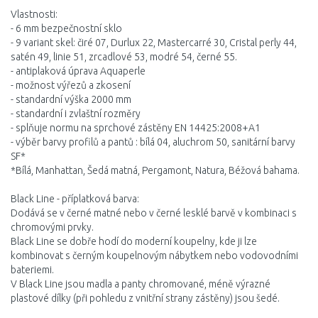
Vlastnosti:
- 6 mm bezpečnostní sklo
- 9 variant skel: čiré 07, Durlux 22, Mastercarré 30, Cristal perly 44,
satén 49, linie 51, zrcadlové 53, modré 54, černé 55.
- antiplaková úprava Aquaperle
- možnost výřezů a zkosení
- standardní výška 2000 mm
- standardní i zvlaštní rozměry
- splňuje normu na sprchové zástěny EN 14425:2008+A1
- výběr barvy profilů a pantů : bílá 04, aluchrom 50, sanitární barvy
SF*
*Bílá, Manhattan, Šedá matná, Pergamont, Natura, Béžová bahama.
Black Line - příplatková barva:
Dodává se v černé matné nebo v černé lesklé barvě v kombinaci s
chromovými prvky.
Black Line se dobře hodí do moderní koupelny, kde ji lze
kombinovat s černým koupelnovým nábytkem nebo vodovodními
bateriemi.
V Black Line jsou madla a panty chromované, méně výrazné
plastové dílky (při pohledu z vnitřní strany zástěny) jsou šedé.