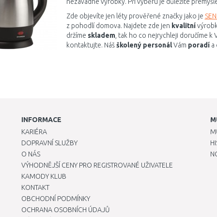
nezávadné výrobky. Při výběru je důležité přemýšl
Zde objevíte jen léty prověřené značky jako je
SE
z pohodlí domova. Najdete zde jen
kvalitní
výrobk
držíme
skladem
, tak ho co nejrychleji doručíme 
kontaktujte. Náš
školený personál
Vám
poradí
a
INFORMACE
M
KARIÉRA
M
DOPRAVNÍ SLUŽBY
H
O NÁS
N
VÝHODNĚJŠÍ CENY PRO REGISTROVANÉ UŽIVATELE
KAMODY KLUB
KONTAKT
OBCHODNÍ PODMÍNKY
OCHRANA OSOBNÍCH ÚDAJŮ