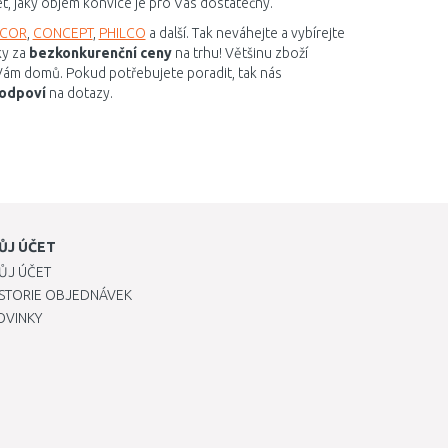
et, jaký objem konvice je pro Vás dostatečný.
NCOR
,
CONCEPT
,
PHILCO
a další. Tak neváhejte a vybírejte
y za
bezkonkurenční ceny
na trhu! Většinu zboží
k Vám domů. Pokud potřebujete poradit, tak nás
odpoví
na dotazy.
ŮJ ÚČET
ŮJ ÚČET
ISTORIE OBJEDNÁVEK
OVINKY