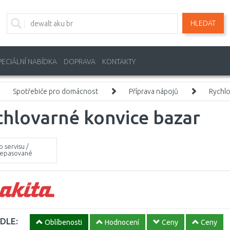
HLEDAT
PECIÁLNÍ NABÍDKA
DOPRAVA
KONTAKTY
Spotřebiče pro domácnost
Příprava nápojů
Rychlo
hlovarné konvice bazar
o servisu /
epasované
DLE:
Oblíbenosti
Hodnocení
Ceny
Ceny