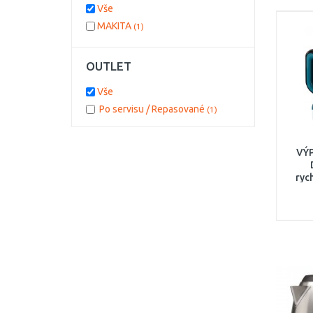
Vše
MAKITA
(1)
OUTLET
Vše
Po servisu / Repasované
(1)
VÝ
ryc
LXT
BE
OBA