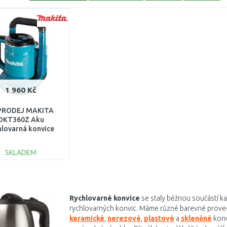
1 960 Kč
PRODEJ MAKITA
DKT360Z Aku
hlovarná konvice
 2x18V, bez aku,
Z ORIGINÁLNÍHO
SKLADEM
LU, PO SERVISE
DO KOŠÍKU
Porovnat
Rychlovarné konvice
se staly běžnou součástí ka
rychlovarných konvic. Máme různé barevné provede
keramické
,
nerezové
,
plastové
a
skleněné
konv