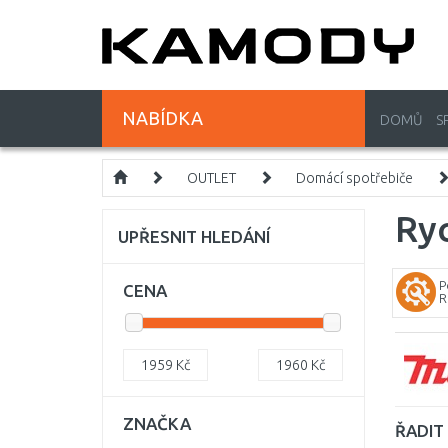
NABÍDKA
DOMŮ
S
OUTLET
Domácí spotřebiče
Ryc
UPŘESNIT HLEDÁNÍ
P
CENA
R
1959
Kč
1960
Kč
ZNAČKA
ŘADIT 