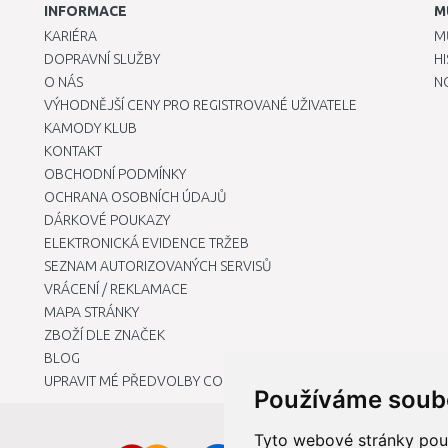
INFORMACE
M
KARIÉRA
M
DOPRAVNÍ SLUŽBY
H
O NÁS
N
VÝHODNĚJŠÍ CENY PRO REGISTROVANÉ UŽIVATELE
KAMODY KLUB
KONTAKT
OBCHODNÍ PODMÍNKY
OCHRANA OSOBNÍCH ÚDAJŮ
DÁRKOVÉ POUKAZY
ELEKTRONICKÁ EVIDENCE TRŽEB
SEZNAM AUTORIZOVANÝCH SERVISŮ
VRÁCENÍ / REKLAMACE
MAPA STRÁNKY
ZBOŽÍ DLE ZNAČEK
BLOG
UPRAVIT MÉ PŘEDVOLBY COOKIES
Používáme soub
Tyto webové stránky použí