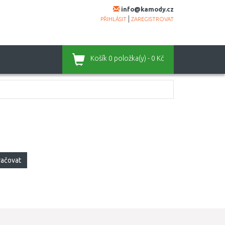
info@kamody.cz
|
PŘIHLÁSIT
ZAREGISTROVAT
Košík
0 položka(y) - 0 Kč
račovat