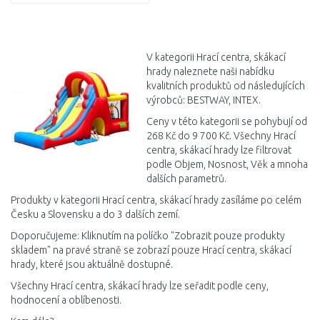
DO KOŠÍKU
Porovnat
V kategorii Hrací centra, skákací
hrady naleznete naši nabídku
kvalitních produktů od následujících
výrobců: BESTWAY, INTEX.
Ceny v této kategorii se pohybují od
268 Kč do 9 700 Kč. Všechny Hrací
centra, skákací hrady lze filtrovat
podle Objem, Nosnost, Věk a mnoha
dalších parametrů.
Produkty v kategorii Hrací centra, skákací hrady zasíláme po celém
Česku a Slovensku a do 3 dalších zemí.
Doporučujeme: Kliknutím na políčko "Zobrazit pouze produkty
skladem" na pravé straně se zobrazí pouze Hrací centra, skákací
hrady, které jsou aktuálně dostupné.
Všechny Hrací centra, skákací hrady lze seřadit podle ceny,
hodnocení a oblíbenosti.