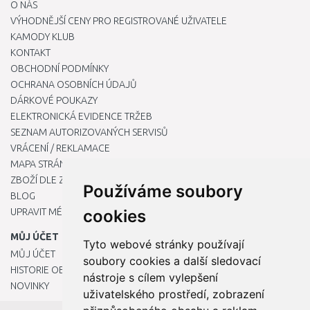
O NÁS
VÝHODNĚJŠÍ CENY PRO REGISTROVANÉ UŽIVATELE
KAMODY KLUB
KONTAKT
OBCHODNÍ PODMÍNKY
OCHRANA OSOBNÍCH ÚDAJŮ
DÁRKOVÉ POUKAZY
ELEKTRONICKÁ EVIDENCE TRŽEB
SEZNAM AUTORIZOVANÝCH SERVISŮ
VRÁCENÍ / REKLAMACE
MAPA STRÁNKY
ZBOŽÍ DLE ZNAČEK
Používáme soubory
BLOG
UPRAVIT MÉ PŘEDVOLBY COOKIES
cookies
MŮJ ÚČET
Tyto webové stránky používají
MŮJ ÚČET
soubory cookies a další sledovací
HISTORIE OBJEDNÁVEK
nástroje s cílem vylepšení
NOVINKY
uživatelského prostředí, zobrazení