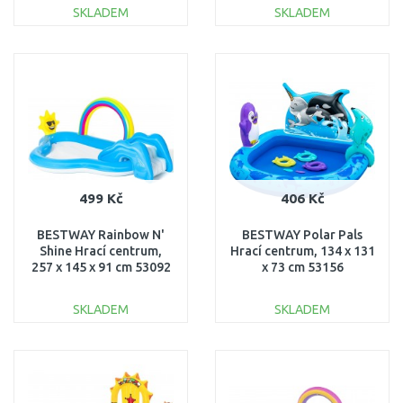
SKLADEM
SKLADEM
DO KOŠÍKU
DO KOŠÍKU
Porovnat
Porovnat
499 Kč
406 Kč
BESTWAY Rainbow N'
BESTWAY Polar Pals
Shine Hrací centrum,
Hrací centrum, 134 x 131
257 x 145 x 91 cm 53092
x 73 cm 53156
SKLADEM
SKLADEM
DO KOŠÍKU
DO KOŠÍKU
Porovnat
Porovnat