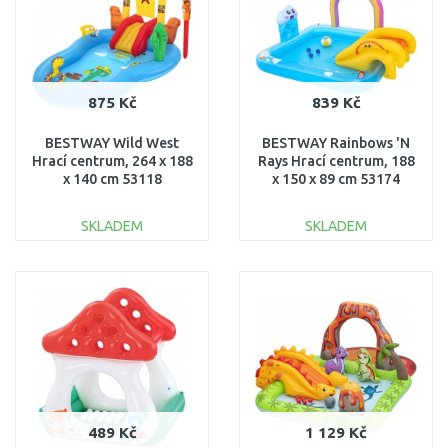
875 Kč
839 Kč
BESTWAY Wild West
BESTWAY Rainbows 'N
Hrací centrum, 264 x 188
Rays Hrací centrum, 188
x 140 cm 53118
x 150 x 89 cm 53174
SKLADEM
SKLADEM
DO KOŠÍKU
DO KOŠÍKU
Porovnat
Porovnat
489 Kč
1 129 Kč