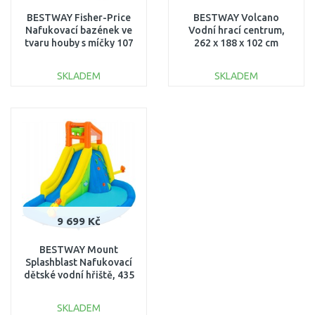
BESTWAY Fisher-Price
BESTWAY Volcano
Nafukovací bazének ve
Vodní hrací centrum,
tvaru houby s míčky 107
262 x 188 x 102 cm
x 97 x 110 cm 93570
53172
SKLADEM
SKLADEM
DO KOŠÍKU
DO KOŠÍKU
Porovnat
Porovnat
9 699 Kč
BESTWAY Mount
Splashblast Nafukovací
dětské vodní hřiště, 435
x 286 x 267 cm 53478
SKLADEM