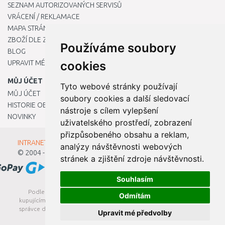
SEZNAM AUTORIZOVANÝCH SERVISŮ
VRÁCENÍ / REKLAMACE
MAPA STRÁNKY
ZBOŽÍ DLE ZNAČEK
Používáme soubory
BLOG
UPRAVIT MÉ PŘEDVOLBY COOKIES
cookies
MŮJ ÚČET
Tyto webové stránky používají
MŮJ ÚČET
soubory cookies a další sledovací
HISTORIE OBJEDNÁVEK
nástroje s cílem vylepšení
NOVINKY
uživatelského prostředí, zobrazení
přizpůsobeného obsahu a reklam,
INTRANET - Přihlášení pro zaměstnance
analýzy návštěvnosti webových
© 2004 - 2026
Kamody s.r.o.
stránek a zjištění zdroje návštěvnosti.
Souhlasím
Podle zákona o evidenci tržeb je prodávající povinen vystavit
Odmítám
kupujícímu účtenku. Zároveň je povinen zaevidovat přijatou tržbu u
správce daně online; v případě technického výpadku pak nejpozději
Upravit mé předvolby
do 48 hodin.