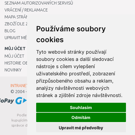
SEZNAM AUTORIZOVANÝCH SERVISŮ
VRÁCENÍ / REKLAMACE
MAPA STRÁNKY
ZBOŽÍ DLE ZNAČEK
Používáme soubory
BLOG
UPRAVIT MÉ PŘEDVOLBY COOKIES
cookies
MŮJ ÚČET
Tyto webové stránky používají
MŮJ ÚČET
soubory cookies a další sledovací
HISTORIE OBJEDNÁVEK
nástroje s cílem vylepšení
NOVINKY
uživatelského prostředí, zobrazení
přizpůsobeného obsahu a reklam,
INTRANET - Přihlášení pro zaměstnance
analýzy návštěvnosti webových
© 2004 - 2026
Kamody s.r.o.
stránek a zjištění zdroje návštěvnosti.
Souhlasím
Podle zákona o evidenci tržeb je prodávající povinen vystavit
Odmítám
kupujícímu účtenku. Zároveň je povinen zaevidovat přijatou tržbu u
správce daně online; v případě technického výpadku pak nejpozději
Upravit mé předvolby
do 48 hodin.