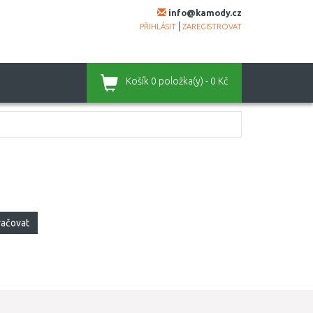
info@kamody.cz
|
PŘIHLÁSIT
ZAREGISTROVAT
Košík
0 položka(y) - 0 Kč
račovat