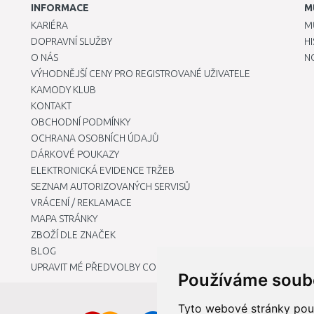
INFORMACE
M
KARIÉRA
M
DOPRAVNÍ SLUŽBY
H
O NÁS
N
VÝHODNĚJŠÍ CENY PRO REGISTROVANÉ UŽIVATELE
KAMODY KLUB
KONTAKT
OBCHODNÍ PODMÍNKY
OCHRANA OSOBNÍCH ÚDAJŮ
DÁRKOVÉ POUKAZY
ELEKTRONICKÁ EVIDENCE TRŽEB
SEZNAM AUTORIZOVANÝCH SERVISŮ
VRÁCENÍ / REKLAMACE
MAPA STRÁNKY
ZBOŽÍ DLE ZNAČEK
BLOG
UPRAVIT MÉ PŘEDVOLBY COOKIES
Používáme soub
Tyto webové stránky použí