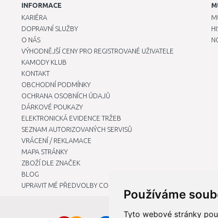
INFORMACE
M
KARIÉRA
M
DOPRAVNÍ SLUŽBY
H
O NÁS
N
VÝHODNĚJŠÍ CENY PRO REGISTROVANÉ UŽIVATELE
KAMODY KLUB
KONTAKT
OBCHODNÍ PODMÍNKY
OCHRANA OSOBNÍCH ÚDAJŮ
DÁRKOVÉ POUKAZY
ELEKTRONICKÁ EVIDENCE TRŽEB
SEZNAM AUTORIZOVANÝCH SERVISŮ
VRÁCENÍ / REKLAMACE
MAPA STRÁNKY
ZBOŽÍ DLE ZNAČEK
BLOG
UPRAVIT MÉ PŘEDVOLBY COOKIES
Používáme soub
Tyto webové stránky použí