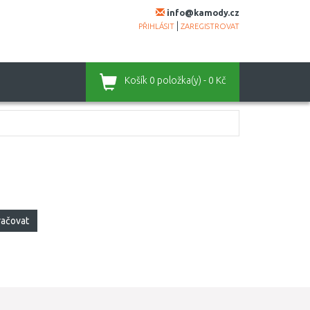
info@kamody.cz
|
PŘIHLÁSIT
ZAREGISTROVAT
Košík
0 položka(y) - 0 Kč
račovat