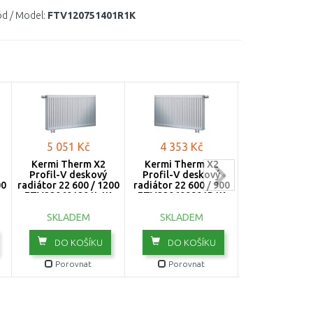
d / Model:
FTV120751401R1K
5 051 Kč
4 353 Kč
3 655 K
Kermi Therm X2
Kermi Therm X2
Kermi Ther
Profil-V deskový
Profil-V deskový
Profil-V de
00
radiátor 22 600 / 1200
radiátor 22 600 / 900
radiátor 22 60
FTV220601201L1K
FTV220600901R1K
FTV2206006
SKLADEM
SKLADEM
SKLADE
DO KOŠÍKU
DO KOŠÍKU
DO KOŠ
Porovnat
Porovnat
Porovn