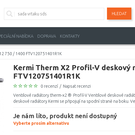
HLEDAT
PECIÁLNÍ NABÍDKA
DOPRAVA
KONTAKTY
r 12 750 / 1400 FTV120751401R1K
Kermi Therm X2 Profil-V deskový r
FTV120751401R1K
0 recenzí
/
Napsat recenzi
Ventilové radiátory therm-x2 ® Profil-V Ventilové deskové radiá
deskové radiátory Kermi se připojují na spodní straně na boku. Ven
Je nám líto, produkt není dostupný
Vyberte prosím alternativu