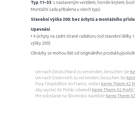
Typ 11–33
: s nastaveným ventilem, horním krytem, boč
Montážní sada přibalena u všech typů
Stavební výška 200: bez úchytů a montážního příslu
Upevnění
• 4 úchyty na zadní straně radiátoru (od stavební délky
výšky 200)
Obrázky se mohou lišit od originálního produktu/položk
Um nach Deutschland zu versenden, besuchen Sie
Ke
Um nach Österreich zu versenden, besuchen Sie
Kerm
Pour l’expédition en France, visitez
Kermi Therm X2 P
Aby wysłać do Polski odwiedź
Kermi Therm X2 Profi
Pre odoslanie na Slovensko navštívte
Kermi Therm X2