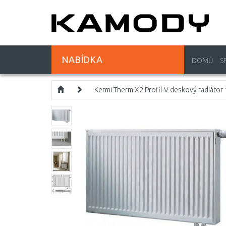
NABÍDKA
DOMŮ
S
Kermi Therm X2 Profil-V deskový radiáto