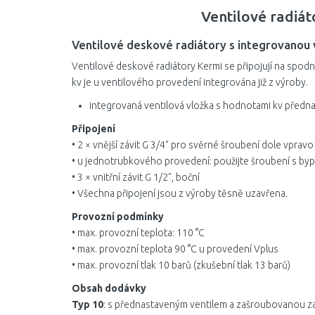
Ventilové radiá
Ventilové deskové radiátory s integrovanou 
Ventilové deskové radiátory Kermi se připojují na spod
kv je u ventilového provedení integrována již z výroby.
integrovaná ventilová vložka s hodnotami kv předn
Připojení
• 2 × vnější závit G 3/4" pro svěrné šroubení dole vpravo
• u jednotrubkového provedení: použijte šroubení s b
• 3 × vnitřní závit G 1/2", boční
• Všechna připojení jsou z výroby těsně uzavřena.
Provozní podmínky
• max. provozní teplota: 110 °C
• max. provozní teplota 90 °C u provedení Vplus
• max. provozní tlak 10 barů (zkušební tlak 13 barů)
Obsah dodávky
Typ 10
: s přednastaveným ventilem a zašroubovanou z