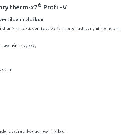
®
tory therm-x2
Profil-V
ventilovou vložkou
ní straně na boku. Ventilová vložka s přednastavenými hodnotami
astavenými z výroby
ypassem
aslepovací a odvzdušňovací zátkou.