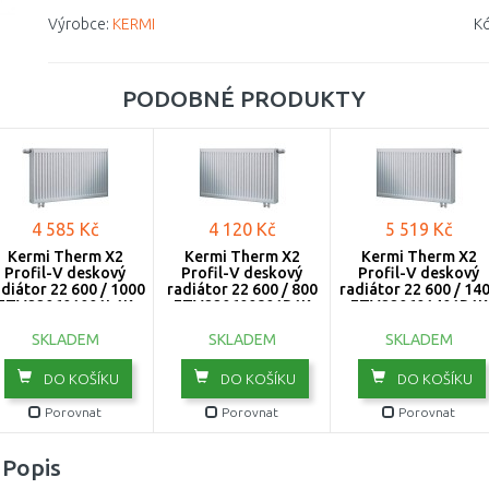
Výrobce:
KERMI
Kó
PODOBNÉ PRODUKTY
4 585 Kč
4 120 Kč
5 519 Kč
Kermi Therm X2
Kermi Therm X2
Kermi Therm X2
Profil-V deskový
Profil-V deskový
Profil-V deskový
diátor 22 600 / 1000
radiátor 22 600 / 800
radiátor 22 600 / 14
FTV220601001L1K
FTV220600801R1K
FTV220601401R1K
SKLADEM
SKLADEM
SKLADEM
DO KOŠÍKU
DO KOŠÍKU
DO KOŠÍKU
Porovnat
Porovnat
Porovnat
Popis