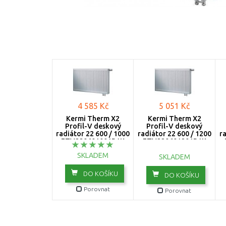
4 585 Kč
5 051 Kč
Kermi Therm X2
Kermi Therm X2
Profil-V deskový
Profil-V deskový
radiátor 22 600 / 1000
radiátor 22 600 / 1200
ra
FTV220601001R1K
FTV220601201R1K
SKLADEM
SKLADEM
DO KOŠÍKU
DO KOŠÍKU
Porovnat
Porovnat