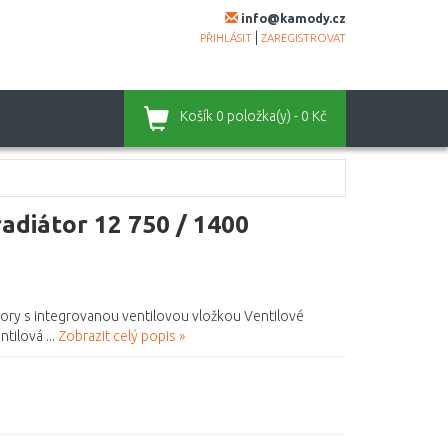
info@kamody.cz
|
PŘIHLÁSIT
ZAREGISTROVAT
Košík
0 položka(y) - 0 Kč
adiátor 12 750 / 1400
tory s integrovanou ventilovou vložkou Ventilové
tilová ...
Zobrazit celý popis »