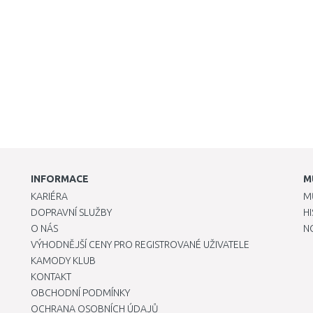
INFORMACE
M
KARIÉRA
M
DOPRAVNÍ SLUŽBY
H
O NÁS
N
VÝHODNĚJŠÍ CENY PRO REGISTROVANÉ UŽIVATELE
KAMODY KLUB
KONTAKT
OBCHODNÍ PODMÍNKY
OCHRANA OSOBNÍCH ÚDAJŮ