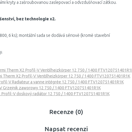
ními kryty a zašroubovanou zaslepovací a odvzdušňovací zátkou.
šenství, bez technologie x2.
 1800, 6 ks); montážní sada se dodává sériově (kromě stavební
y.
rmi Therm X2 Profil-V Ventilheizkörper 12 750 / 1400 FTV120751401R1
i Therm X2 Profil-V Ventilheizkörper 12 750 / 1400 FTV120751401R1K
rofil-V Radiateur a vanne intégrée 12 750 / 1400 FTV120751401R1K
l-V Grzejnik zaworowy 12 750 / 1400 FTV120751401R1K
 Profil-V doskový radiátor 12 750 / 1400 FTV120751401R1K
Recenze (0)
Napsat recenzi