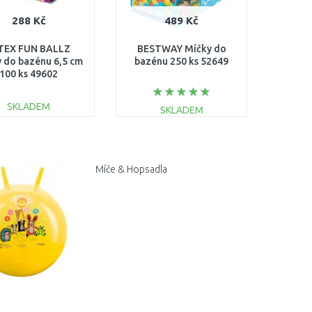
288 Kč
489 Kč
TEX FUN BALLZ
BESTWAY Míčky do
 do bazénu 6,5 cm
bazénu 250 ks 52649
100 ks 49602
SKLADEM
SKLADEM
DO KOŠÍKU
DO KOŠÍKU
Porovnat
Porovnat
Míče & Hopsadla