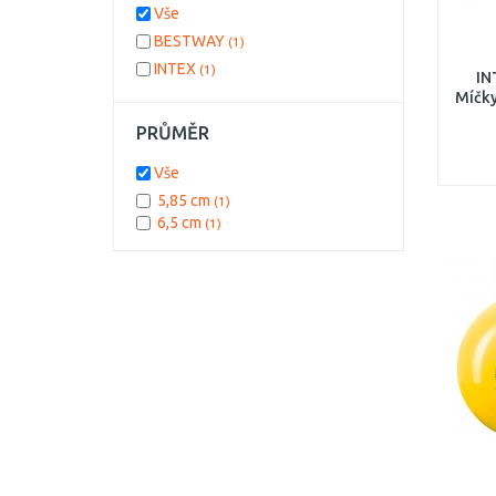
Vše
BESTWAY
(1)
INTEX
(1)
IN
Míčky
PRŮMĚR
Vše
5,85 cm
(1)
6,5 cm
(1)