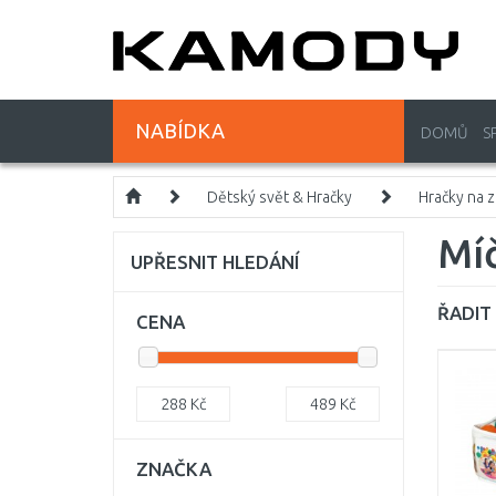
NABÍDKA
DOMŮ
S
Dětský svět & Hračky
Hračky na 
Mí
UPŘESNIT HLEDÁNÍ
ŘADIT 
CENA
288
Kč
489
Kč
ZNAČKA