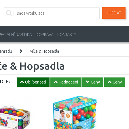
HLEDAT
PECIÁLNÍ NABÍDKA
DOPRAVA
KONTAKTY
zahradu
Míče & Hopsadla
če & Hopsadla
DLE:
Oblíbenosti
Hodnocení
Ceny
Ceny