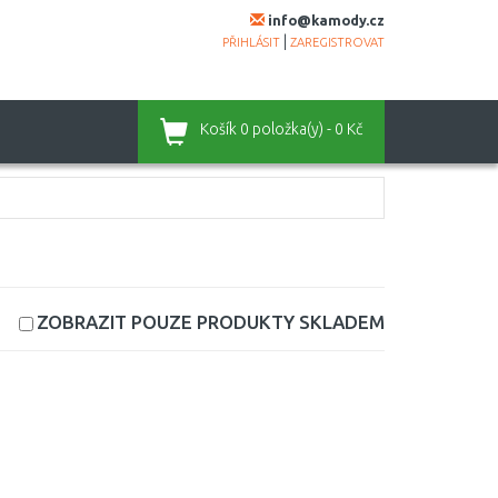
info@kamody.cz
|
PŘIHLÁSIT
ZAREGISTROVAT
Košík
0 položka(y) - 0 Kč
ZOBRAZIT POUZE PRODUKTY
SKLADEM