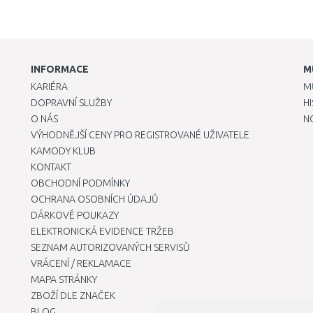
INFORMACE
M
KARIÉRA
M
DOPRAVNÍ SLUŽBY
H
O NÁS
N
VÝHODNĚJŠÍ CENY PRO REGISTROVANÉ UŽIVATELE
KAMODY KLUB
KONTAKT
OBCHODNÍ PODMÍNKY
OCHRANA OSOBNÍCH ÚDAJŮ
DÁRKOVÉ POUKAZY
ELEKTRONICKÁ EVIDENCE TRŽEB
SEZNAM AUTORIZOVANÝCH SERVISŮ
VRÁCENÍ / REKLAMACE
MAPA STRÁNKY
ZBOŽÍ DLE ZNAČEK
BLOG