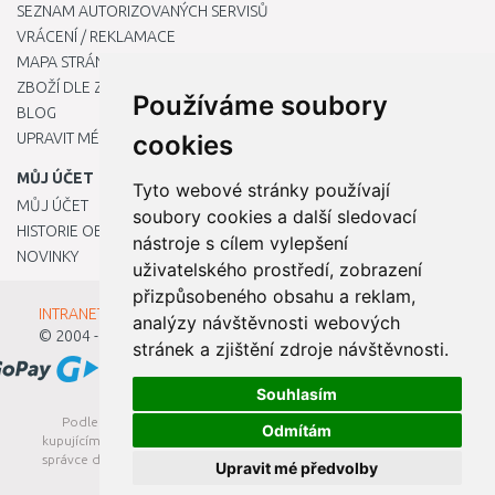
SEZNAM AUTORIZOVANÝCH SERVISŮ
VRÁCENÍ / REKLAMACE
MAPA STRÁNKY
ZBOŽÍ DLE ZNAČEK
Používáme soubory
BLOG
UPRAVIT MÉ PŘEDVOLBY COOKIES
cookies
MŮJ ÚČET
Tyto webové stránky používají
MŮJ ÚČET
soubory cookies a další sledovací
HISTORIE OBJEDNÁVEK
nástroje s cílem vylepšení
NOVINKY
uživatelského prostředí, zobrazení
přizpůsobeného obsahu a reklam,
INTRANET - Přihlášení pro zaměstnance
analýzy návštěvnosti webových
© 2004 - 2026
Kamody s.r.o.
stránek a zjištění zdroje návštěvnosti.
Souhlasím
Podle zákona o evidenci tržeb je prodávající povinen vystavit
Odmítám
kupujícímu účtenku. Zároveň je povinen zaevidovat přijatou tržbu u
správce daně online; v případě technického výpadku pak nejpozději
Upravit mé předvolby
do 48 hodin.