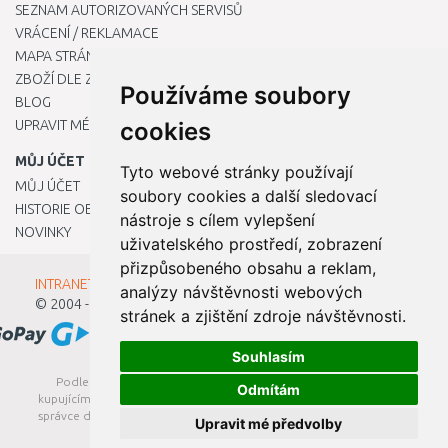
SEZNAM AUTORIZOVANÝCH SERVISŮ
VRÁCENÍ / REKLAMACE
MAPA STRÁNKY
ZBOŽÍ DLE ZNAČEK
Používáme soubory
BLOG
UPRAVIT MÉ PŘEDVOLBY COOKIES
cookies
MŮJ ÚČET
Tyto webové stránky používají
MŮJ ÚČET
soubory cookies a další sledovací
HISTORIE OBJEDNÁVEK
nástroje s cílem vylepšení
NOVINKY
uživatelského prostředí, zobrazení
přizpůsobeného obsahu a reklam,
INTRANET - Přihlášení pro zaměstnance
analýzy návštěvnosti webových
© 2004 - 2026
Kamody s.r.o.
stránek a zjištění zdroje návštěvnosti.
Souhlasím
Podle zákona o evidenci tržeb je prodávající povinen vystavit
Odmítám
kupujícímu účtenku. Zároveň je povinen zaevidovat přijatou tržbu u
správce daně online; v případě technického výpadku pak nejpozději
Upravit mé předvolby
do 48 hodin.